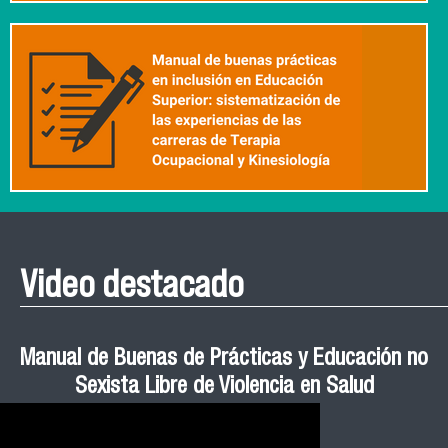
Video destacado
Roberto Vera invita a la III Jornada de Neurociencia
Esteban Aedo: “El uso de tecnología en el deporte
Manual de Buenas de Prácticas y Educación no
Ceremonia de Graduación Magíster en Salud
Jornadas puertas abiertas CESIC
Pública cohortes años 2021, 2022 y 2023 FACIMED
tiene directa relación con la inversión económica”
Sexista Libre de Violencia en Salud
e Inteligencia Artificial 2025