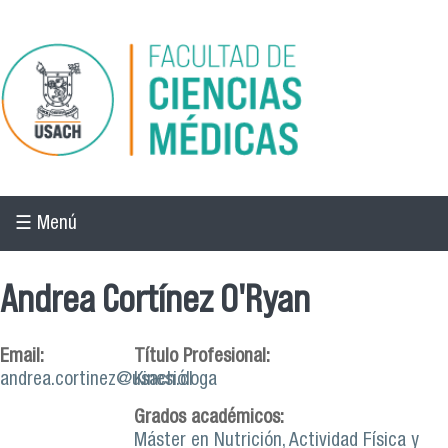
Pasar al contenido principal
☰ Menú
Andrea Cortínez O'Ryan
Email:
Título Profesional:
andrea.cortinez@usach.cl
Kinesióloga
Grados académicos:
Máster en Nutrición, Actividad Física y