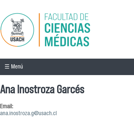
Pasar al contenido principal
☰ Menú
Ana Inostroza Garcés
Email:
ana.inostroza.g@usach.cl