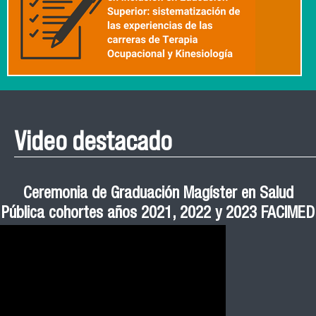
Video destacado
Roberto Vera invita a la III Jornada de Neurociencia
Esteban Aedo: “El uso de tecnología en el deporte
Manual de Buenas de Prácticas y Educación no
Ceremonia de Graduación Magíster en Salud
Jornadas puertas abiertas CESIC
Pública cohortes años 2021, 2022 y 2023 FACIMED
tiene directa relación con la inversión económica”
Sexista Libre de Violencia en Salud
e Inteligencia Artificial 2025