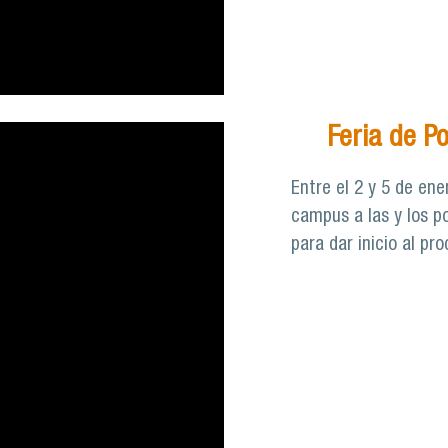
Feria de P
Entre el 2 y 5 de ene
campus a las y los po
para dar inicio al pr