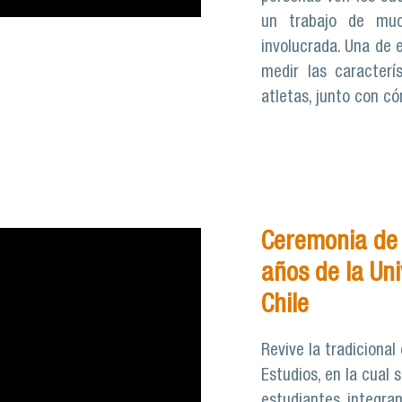
un trabajo de mu
involucrada. Una de 
medir las caracterí
atletas, junto con c
Ceremonia de 
años de la Un
Chile
Revive la tradiciona
Estudios, en la cual
estudiantes, integra