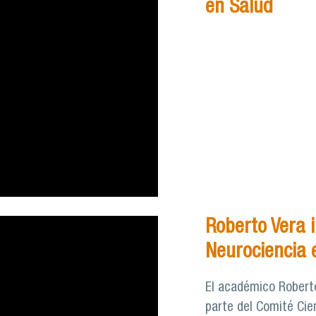
en Salud
Roberto Vera i
Neurociencia e
El académico Roberto
parte del Comité Cien