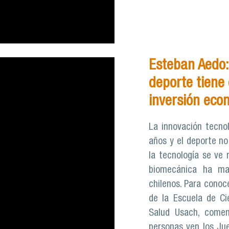
Esteban Aedo: 
deporte tiene 
inversión eco
La innovación tecno
años y el deporte no
la tecnología se ve 
biomecánica ha max
chilenos. Para conoc
de la Escuela de Cie
Salud Usach, come
personas ven los Ju