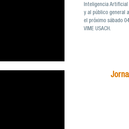
Inteligencia Artificia
y al público general 
el próximo sábado 04 
VIME USACH.
Jorna