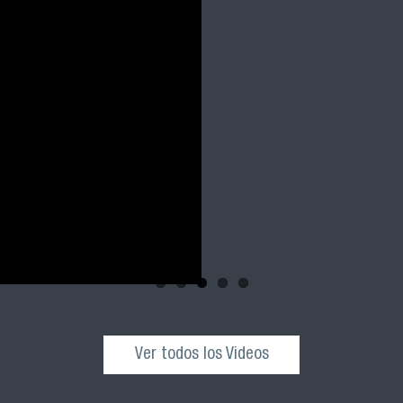
Salud Pública
y 2023 FACIM
Revive la ceremonia 
cohortes 2021, 2022 
nuestra facultad
Ver todos los Videos