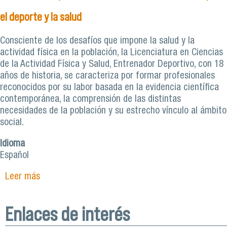
el deporte y la salud
Consciente de los desafíos que impone la salud y la
actividad física en la población, la Licenciatura en Ciencias
de la Actividad Física y Salud, Entrenador Deportivo, con 18
años de historia, se caracteriza por formar profesionales
reconocidos por su labor basada en la evidencia científica
contemporánea, la comprensión de las distintas
necesidades de la población y su estrecho vínculo al ámbito
social.
Idioma
Español
Leer más
sobre Licenciatura en Ciencias de la Actividad
Física y Salud. Entrenador Deportivo:
Profesionales con vocación por el deporte y la
Enlaces de interés
salud