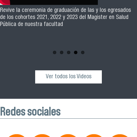
El académico Roberto Vera, de la Escuela de Kinesiología
Revive la ceremonia de graduación de las y los egresados
Facimed y parte del Comité Científico de la III Jornada de
de los cohortes 2021, 2022 y 2023 del Magister en Salud
Neurociencia e Inteligencia Artificial 2025, invita a toda la
Pública de nuestra facultad
comunidad universitaria y al público general a participar de
esta actividad que se realizará el próximo sábado 04 de
octubre desde las 10:00 hrs. en el Edificio VIME USACH.
Ver todos los Videos
Redes sociales