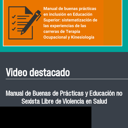
Video destacado
Roberto Vera invita a la III Jornada de Neurociencia
Esteban Aedo: “El uso de tecnología en el deporte
Manual de Buenas de Prácticas y Educación no
Ceremonia de Graduación Magíster en Salud
Jornadas puertas abiertas CESIC
Pública cohortes años 2021, 2022 y 2023 FACIMED
tiene directa relación con la inversión económica”
Sexista Libre de Violencia en Salud
e Inteligencia Artificial 2025