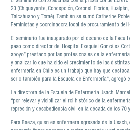
El seminario contó además con la presencia de Loreto V
20 (Chiguayante, Concepción, Coronel, Florida, Hualpén,
Talcahuano y Tomé). También se sumó Catherine Poblet
Feministas y coordinadora local de procuramiento del 
El seminario fue inaugurado por el decano de la Facul
paso como director del Hospital Exequiel González Cort
apoyo” prestado por las profesionales de la enfermerí
y analizar lo que ha sido el crecimiento de las distintas
enfermería en Chile es un trabajo que hay que destacar
serlo también para la Escuela de Enfermería”, agregó e
La directora de la Escuela de Enfermería Usach, Marcel
“por relevar y visibilizar el rol histórico de la enferme
represión y desobediencia civil en la década de los 70 
Para Baeza, quien es enfermera egresada de la Usach, 