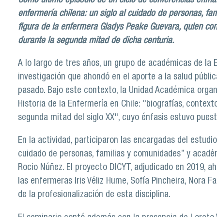
Como último episodio de un ciclo de conferencias enma
enfermería chilena: un siglo al cuidado de personas, fam
figura de la enfermera Gladys Peake Guevara, quien contr
durante la segunda mitad de dicha centuria.
A lo largo de tres años, un grupo de académicas de la 
investigación que ahondó en el aporte a la salud públi
pasado. Bajo este contexto, la Unidad Académica organi
Historia de la Enfermería en Chile: "biografías, context
segunda mitad del siglo XX", cuyo énfasis estuvo puest
En la actividad, participaron las encargadas del estudi
cuidado de personas, familias y comunidades” y académ
Rocío Núñez. El proyecto DICYT, adjudicado en 2019, ah
las enfermeras Iris Véliz Hume, Sofía Pincheira, Nora 
de la profesionalización de esta disciplina.