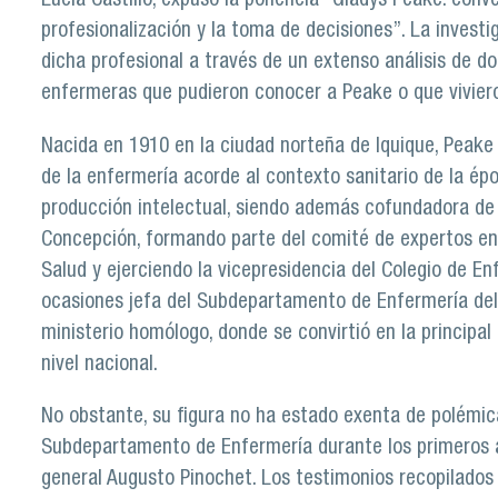
Lucía Castillo, expuso la ponencia “Gladys Peake: conv
profesionalización y la toma de decisiones”. La investig
dicha profesional a través de un extenso análisis de d
enfermeras que pudieron conocer a Peake o que vivieron
Nacida en 1910 en la ciudad norteña de Iquique, Peake 
de la enfermería acorde al contexto sanitario de la ép
producción intelectual, siendo además cofundadora de 
Concepción, formando parte del comité de expertos en 
Salud y ejerciendo la vicepresidencia del Colegio de Enf
ocasiones jefa del Subdepartamento de Enfermería del 
ministerio homólogo, donde se convirtió en la principal
nivel nacional.
No obstante, su figura no ha estado exenta de polémica
Subdepartamento de Enfermería durante los primeros año
general Augusto Pinochet. Los testimonios recopilados