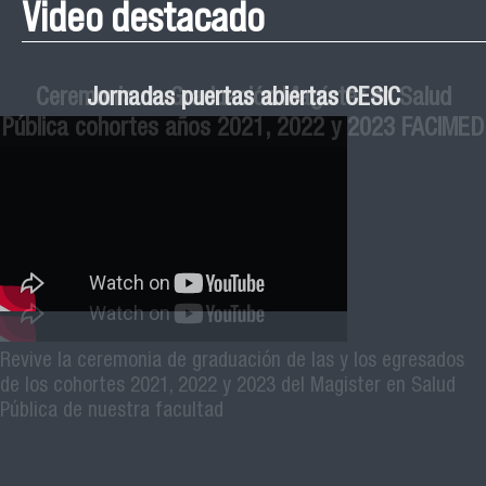
Video destacado
Roberto Vera invita a la III Jornada de Neurociencia
Esteban Aedo: “El uso de tecnología en el deporte
Manual de Buenas de Prácticas y Educación no
Ceremonia de Graduación Magíster en Salud
Jornadas puertas abiertas CESIC
Pública cohortes años 2021, 2022 y 2023 FACIMED
tiene directa relación con la inversión económica”
Sexista Libre de Violencia en Salud
e Inteligencia Artificial 2025
El académico Roberto Vera, de la Escuela de Kinesiología
Revive la ceremonia de graduación de las y los egresados
Facimed y parte del Comité Científico de la III Jornada de
de los cohortes 2021, 2022 y 2023 del Magister en Salud
Neurociencia e Inteligencia Artificial 2025, invita a toda la
Pública de nuestra facultad
comunidad universitaria y al público general a participar de
esta actividad que se realizará el próximo sábado 04 de