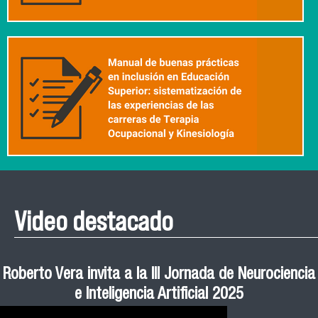
Video destacado
Roberto Vera invita a la III Jornada de Neurociencia
Esteban Aedo: “El uso de tecnología en el deporte
Manual de Buenas de Prácticas y Educación no
Ceremonia de Graduación Magíster en Salud
Jornadas puertas abiertas CESIC
Pública cohortes años 2021, 2022 y 2023 FACIMED
tiene directa relación con la inversión económica”
Sexista Libre de Violencia en Salud
e Inteligencia Artificial 2025