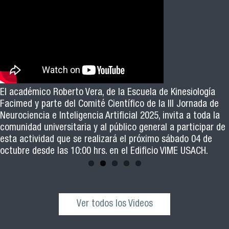
El académico Roberto Vera, de la Escuela de Kinesiología
Revive la ceremonia de graduación de las y los egresados
Facimed y parte del Comité Científico de la III Jornada de
de los cohortes 2021, 2022 y 2023 del Magister en Salud
Neurociencia e Inteligencia Artificial 2025, invita a toda la
Pública de nuestra facultad
comunidad universitaria y al público general a participar de
esta actividad que se realizará el próximo sábado 04 de
octubre desde las 10:00 hrs. en el Edificio VIME USACH.
Ver todos los Videos