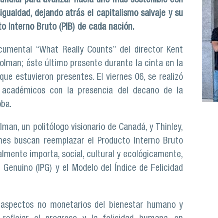
undial para avanzar hacia uno más sostenible con
igualdad, dejando atrás el capitalismo salvaje y su
 Interno Bruto (PIB) de cada nación.
cumental “What Really Counts” del director Kent
olman; éste último presente durante la cinta en la
que estuvieron presentes. El viernes 06, se realizó
 académicos con la presencia del decano de la
oba.
lman, un politólogo visionario de Canadá, y Thinley,
enes buscan reemplazar el Producto Interno Bruto
almente importa, social, cultural y ecológicamente,
Genuino (IPG) y el Modelo del Índice de Felicidad
aspectos no monetarios del bienestar humano y